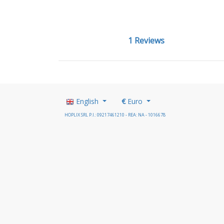
1 Reviews
English
€
Euro
HOPLIX SRL P.I.: 09217461210 - REA: NA - 1016678