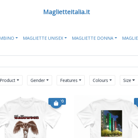
Maglietteitalia.it
AMBINO
MAGLIETTE UNISEX
MAGLIETTE DONNA
MAGLI
Product
Gender
Features
Colours
Size
€ 14.90