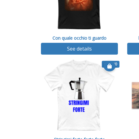
Con quale occhio ti guardo
See details
€ 14.90