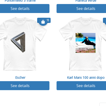
Pontemilvio 3 frame
Pianeta verde
See details
See details
€ 14.90
Escher
Karl Marx 100 anni dopo
See details
See details