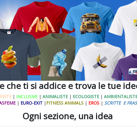
ne che ti si addice e trova le tue id
FISTE
|
INCLUSIVE
|
ANIMALISTE
|
ECOLOGISTE
|
AMBIENTALIST
ASFEME
|
EURO-EXIT
|
FITNESS ANIMALS
|
EROS
|
SCRITTE E FRAS
Ogni sezione, una idea