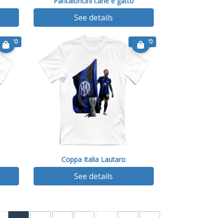
Pantaloncini cane e gatto
See details
€ 14.90
€ 14.90
Coppa Italia Lautaro
See details