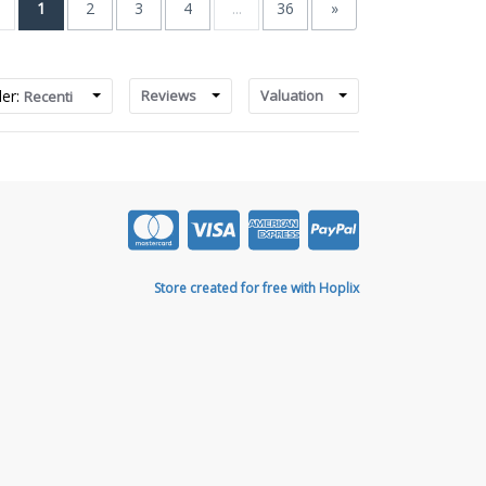
1
2
3
4
...
36
»
der:
Reviews
Valuation
Recenti
Store created for free with Hoplix