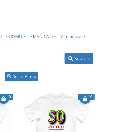
ETTE UOMO
SMANICATI
Altri articoli
Search
Reset Filters
€ 14.90
€ 14.90