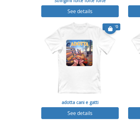
Stringimi forte forte forte
See details
€ 14.90
adotta cani e gatti
See details