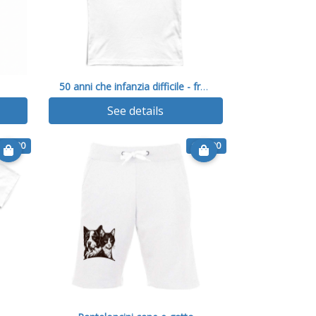
50 anni che infanzia difficile - fronte retro
See details
€ 14.90
€ 16.90