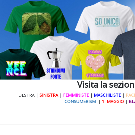
Visita la sezio
| DESTRA |
SINISTRA
|
FEMMINISTE
|
MASCHILISTE
|
PACI
CONSUMERISM
|
1 MAGGIO
|
BL