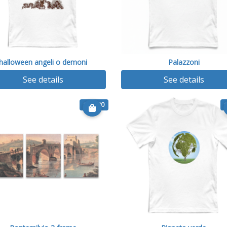
halloween angeli o demoni
Palazzoni
See details
See details
€ 69.90