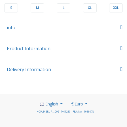
S
M
L
XL
XXL
info
Product Information
Delivery Information
English
€
Euro
HOPLIX SRL P.I.: 09217461210 - REA: NA - 1016678