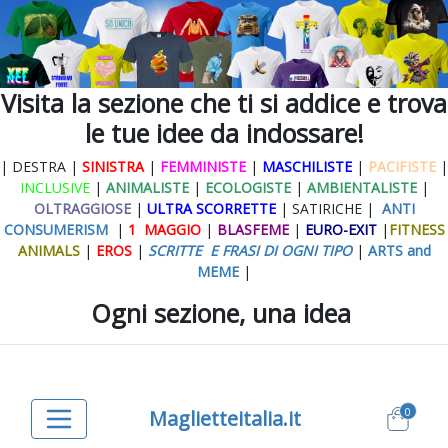
Visita la sezione che ti si addice e trova
le tue idee da indossare!
| DESTRA |
SINISTRA
|
FEMMINISTE
|
MASCHILISTE
|
PACIFISTE
|
INCLUSIVE
|
ANIMALISTE
|
ECOLOGISTE
|
AMBIENTALISTE
|
OLTRAGGIOSE
|
ULTRA SCORRETTE
| SATIRICHE |
ANTI
CONSUMERISM
|
1 MAGGIO
|
BLASFEME
|
EURO-EXIT
|
FITNESS
ANIMALS
|
EROS
|
SCRITTE E FRASI DI OGNI TIPO
|
ARTS and
MEME
|
Ogni sezione, una idea
0
Maglietteitalia.it