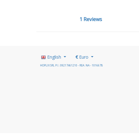
1 Reviews
English
€
Euro
HOPLIX SRL P.I.: 09217461210 - REA: NA - 1016678