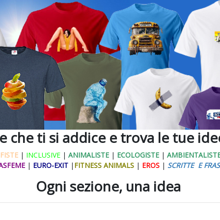
ne che ti si addice e trova le tue id
FISTE
|
INCLUSIVE
|
ANIMALISTE
|
ECOLOGISTE
|
AMBIENTALIST
ASFEME
|
EURO-EXIT
|
FITNESS ANIMALS
|
EROS
|
SCRITTE E FRAS
Ogni sezione, una idea