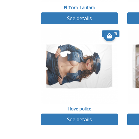
El Toro Lautaro
See details
€ 25.75
I love police
See details