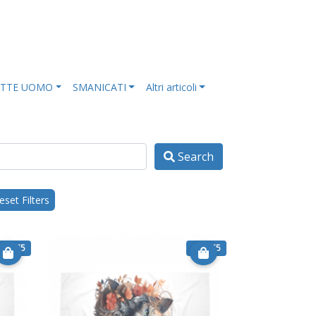
ETTE UOMO
SMANICATI
Altri articoli
Search
set Filters
€ 25.75
€ 25.75