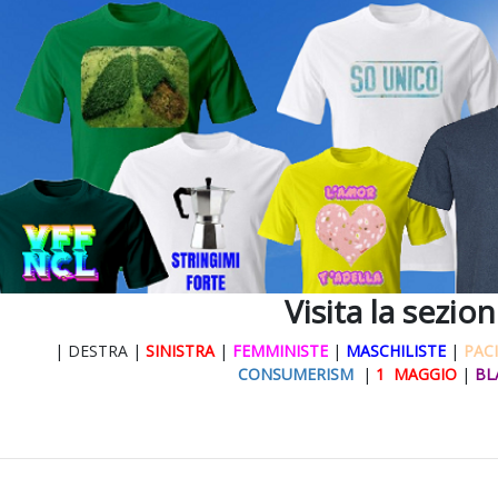
Visita la sezio
| DESTRA |
SINISTRA
|
FEMMINISTE
|
MASCHILISTE
|
PACI
CONSUMERISM
|
1 MAGGIO
|
BL