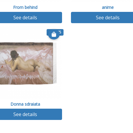
From behind
anime
See details
See details
€ 25.75
Donna sdraiata
See details