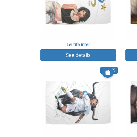
Lei tifa inter
See details
€ 25.75