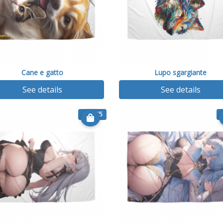
Cane e gatto
Lupo sgargiante
See details
See details
€ 25.75