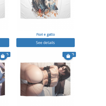
Fiori e gatto
See details
€ 25.75
€ 25.75