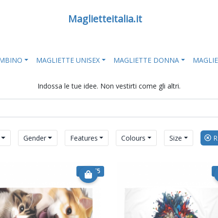
Maglietteitalia.it
AMBINO
MAGLIETTE UNISEX
MAGLIETTE DONNA
MAGLI
Indossa le tue idee. Non vestirti come gli altri.
Gender
Features
Colours
Size
Re
€ 25.75