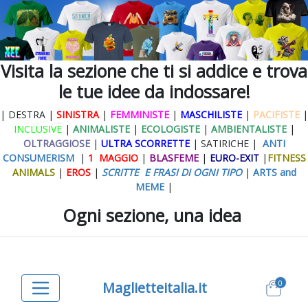
Visita la sezione che ti si addice e trova
le tue idee da indossare!
| DESTRA |
SINISTRA
|
FEMMINISTE
|
MASCHILISTE
|
PACIFISTE
|
INCLUSIVE
|
ANIMALISTE
|
ECOLOGISTE
|
AMBIENTALISTE
|
OLTRAGGIOSE
|
ULTRA SCORRETTE
| SATIRICHE |
ANTI
CONSUMERISM
|
1 MAGGIO
|
BLASFEME
|
EURO-EXIT
|
FITNESS
ANIMALS
|
EROS
|
SCRITTE E FRASI DI OGNI TIPO
|
ARTS and
MEME
|
Ogni sezione, una idea
0
Maglietteitalia.it