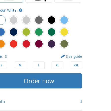
our:
White
e:
S
Size guide
S
M
L
XL
XXL
Order now
nfo