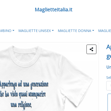
Maglietteitalia.it
AMBINO
MAGLIETTE UNISEX
MAGLIETTE DONNA
MAGLI
A
g
Un
Se