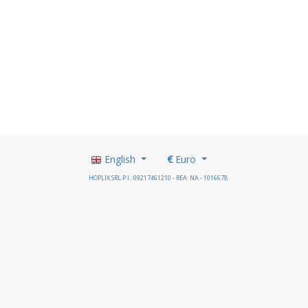
English
€
Euro
HOPLIX SRL P.I.: 09217461210 - REA: NA - 1016678