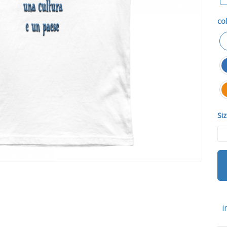
col
Siz
i