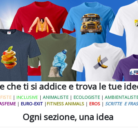
ne che ti si addice e trova le tue id
FISTE
|
INCLUSIVE
|
ANIMALISTE
|
ECOLOGISTE
|
AMBIENTALIST
ASFEME
|
EURO-EXIT
|
FITNESS ANIMALS
|
EROS
|
SCRITTE E FRAS
Ogni sezione, una idea