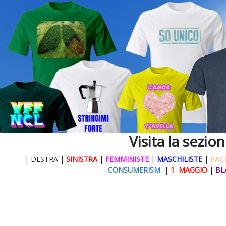
Visita la sezio
| DESTRA |
SINISTRA
|
FEMMINISTE
|
MASCHILISTE
|
PACI
CONSUMERISM
|
1 MAGGIO
|
BL