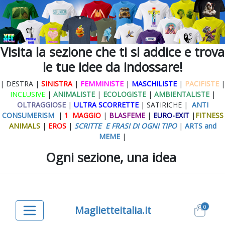
Visita la sezione che ti si addice e trova
le tue idee da indossare!
| DESTRA |
SINISTRA
|
FEMMINISTE
|
MASCHILISTE
|
PACIFISTE
|
INCLUSIVE
|
ANIMALISTE
|
ECOLOGISTE
|
AMBIENTALISTE
|
OLTRAGGIOSE
|
ULTRA SCORRETTE
| SATIRICHE |
ANTI
CONSUMERISM
|
1 MAGGIO
|
BLASFEME
|
EURO-EXIT
|
FITNESS
ANIMALS
|
EROS
|
SCRITTE E FRASI DI OGNI TIPO
|
ARTS and
MEME
|
Ogni sezione, una idea
0
Maglietteitalia.it