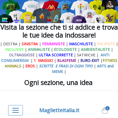
Visita la sezione che ti si addice e trova
le tue idee da indossare!
| DESTRA |
SINISTRA
|
FEMMINISTE
|
MASCHILISTE
|
PACIFISTE
|
INCLUSIVE
|
ANIMALISTE
|
ECOLOGISTE
|
AMBIENTALISTE
|
OLTRAGGIOSE
|
ULTRA SCORRETTE
| SATIRICHE |
ANTI
CONSUMERISM
|
1 MAGGIO
|
BLASFEME
|
EURO-EXIT
|
FITNESS
ANIMALS
|
EROS
|
SCRITTE E FRASI DI OGNI TIPO
|
ARTS and
MEME
|
Ogni sezione, una idea
0
Maglietteitalia.it