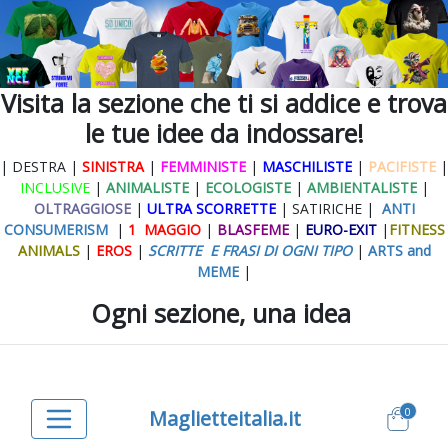
Visita la sezione che ti si addice e trova
le tue idee da indossare!
| DESTRA |
SINISTRA
|
FEMMINISTE
|
MASCHILISTE
|
PACIFISTE
|
INCLUSIVE
|
ANIMALISTE
|
ECOLOGISTE
|
AMBIENTALISTE
|
OLTRAGGIOSE
|
ULTRA SCORRETTE
| SATIRICHE |
ANTI
CONSUMERISM
|
1 MAGGIO
|
BLASFEME
|
EURO-EXIT
|
FITNESS
ANIMALS
|
EROS
|
SCRITTE E FRASI DI OGNI TIPO
|
ARTS and
MEME
|
Ogni sezione, una idea
0
Maglietteitalia.it