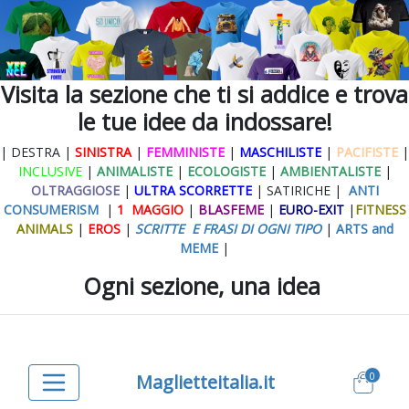
Visita la sezione che ti si addice e trova
le tue idee da indossare!
| DESTRA |
SINISTRA
|
FEMMINISTE
|
MASCHILISTE
|
PACIFISTE
|
INCLUSIVE
|
ANIMALISTE
|
ECOLOGISTE
|
AMBIENTALISTE
|
OLTRAGGIOSE
|
ULTRA SCORRETTE
| SATIRICHE |
ANTI
CONSUMERISM
|
1 MAGGIO
|
BLASFEME
|
EURO-EXIT
|
FITNESS
ANIMALS
|
EROS
|
SCRITTE E FRASI DI OGNI TIPO
|
ARTS and
MEME
|
Ogni sezione, una idea
0
Maglietteitalia.it