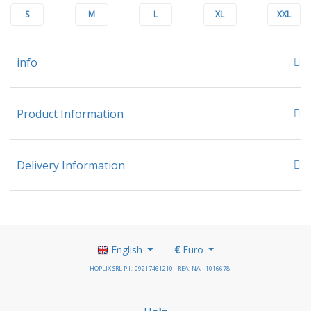
S
M
L
XL
XXL
info
Product Information
Delivery Information
English
€
Euro
HOPLIX SRL P.I.: 09217461210 - REA: NA - 1016678