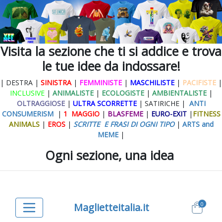
Visita la sezione che ti si addice e trova
le tue idee da indossare!
| DESTRA |
SINISTRA
|
FEMMINISTE
|
MASCHILISTE
|
PACIFISTE
|
INCLUSIVE
|
ANIMALISTE
|
ECOLOGISTE
|
AMBIENTALISTE
|
OLTRAGGIOSE
|
ULTRA SCORRETTE
| SATIRICHE |
ANTI
CONSUMERISM
|
1 MAGGIO
|
BLASFEME
|
EURO-EXIT
|
FITNESS
ANIMALS
|
EROS
|
SCRITTE E FRASI DI OGNI TIPO
|
ARTS and
MEME
|
Ogni sezione, una idea
0
Maglietteitalia.it