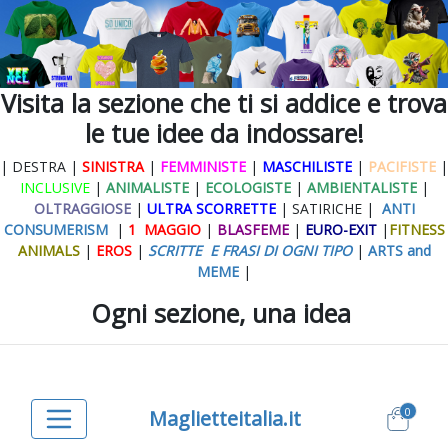
Visita la sezione che ti si addice e trova
le tue idee da indossare!
| DESTRA |
SINISTRA
|
FEMMINISTE
|
MASCHILISTE
|
PACIFISTE
|
INCLUSIVE
|
ANIMALISTE
|
ECOLOGISTE
|
AMBIENTALISTE
|
OLTRAGGIOSE
|
ULTRA SCORRETTE
| SATIRICHE |
ANTI
CONSUMERISM
|
1 MAGGIO
|
BLASFEME
|
EURO-EXIT
|
FITNESS
ANIMALS
|
EROS
|
SCRITTE E FRASI DI OGNI TIPO
|
ARTS and
MEME
|
Ogni sezione, una idea
0
Maglietteitalia.it