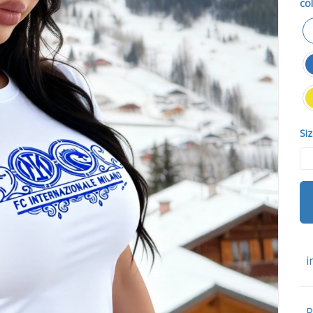
col
Siz
i
P