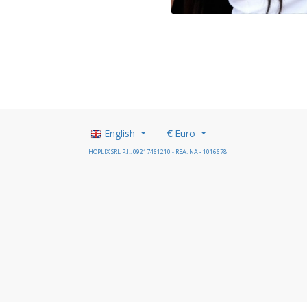
English
€
Euro
HOPLIX SRL P.I.: 09217461210 - REA: NA - 1016678