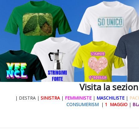
Visita la sezio
| DESTRA |
SINISTRA
|
FEMMINISTE
|
MASCHILISTE
|
PACI
CONSUMERISM
|
1 MAGGIO
|
BL