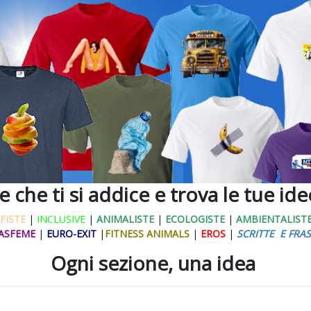
ne che ti si addice e trova le tue id
FISTE
|
INCLUSIVE
|
ANIMALISTE
|
ECOLOGISTE
|
AMBIENTALIST
ASFEME
|
EURO-EXIT
|
FITNESS ANIMALS
|
EROS
|
SCRITTE E FRAS
Ogni sezione, una idea