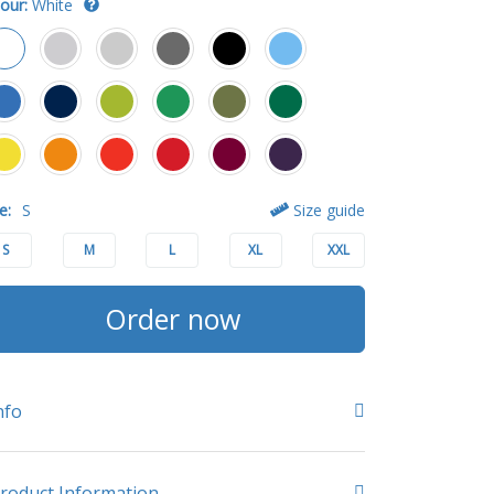
our:
White
e:
S
Size guide
S
M
L
XL
XXL
Order now
nfo
roduct Information