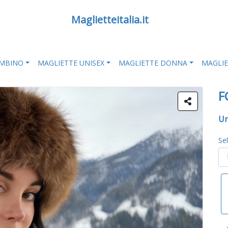
Maglietteitalia.it
AMBINO
MAGLIETTE UNISEX
MAGLIETTE DONNA
MAGLI
F
Un
Se