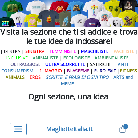
Visita la sezione che ti si addice e trova
le tue idee da indossare!
| DESTRA |
SINISTRA
|
FEMMINISTE
|
MASCHILISTE
|
PACIFISTE
|
INCLUSIVE
|
ANIMALISTE
|
ECOLOGISTE
|
AMBIENTALISTE
|
OLTRAGGIOSE
|
ULTRA SCORRETTE
| SATIRICHE |
ANTI
CONSUMERISM
|
1 MAGGIO
|
BLASFEME
|
EURO-EXIT
|
FITNESS
ANIMALS
|
EROS
|
SCRITTE E FRASI DI OGNI TIPO
|
ARTS and
MEME
|
Ogni sezione, una idea
0
Maglietteitalia.it