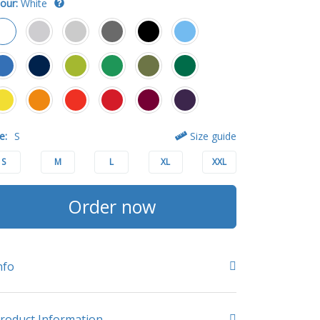
our:
White
e:
S
Size guide
S
M
L
XL
XXL
Order now
nfo
roduct Information