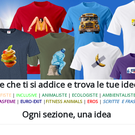
ne che ti si addice e trova le tue id
FISTE
|
INCLUSIVE
|
ANIMALISTE
|
ECOLOGISTE
|
AMBIENTALIST
ASFEME
|
EURO-EXIT
|
FITNESS ANIMALS
|
EROS
|
SCRITTE E FRAS
Ogni sezione, una idea