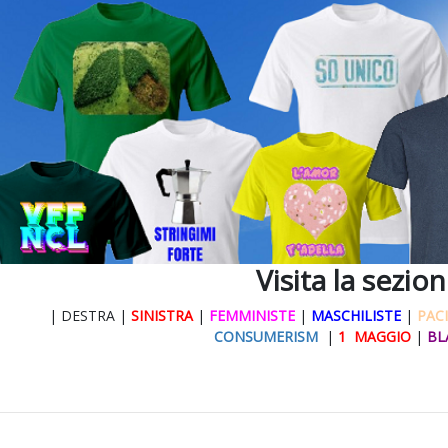
Visita la sezio
| DESTRA |
SINISTRA
|
FEMMINISTE
|
MASCHILISTE
|
PACI
CONSUMERISM
|
1 MAGGIO
|
BL