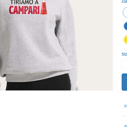
col
Siz
i
P