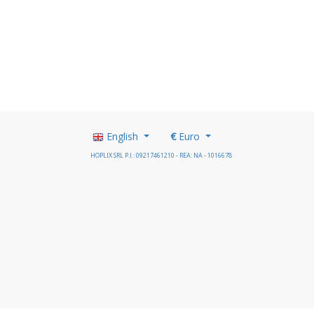
English
€
Euro
HOPLIX SRL P.I.: 09217461210 - REA: NA - 1016678