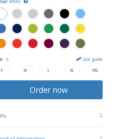
our:
White
e:
S
Size guide
S
M
L
XL
XXL
Order now
nfo
roduct Information