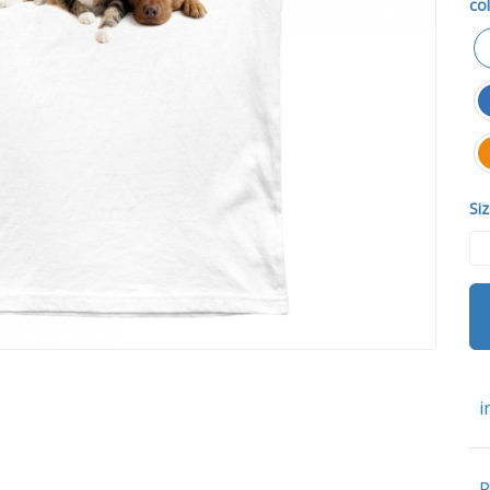
col
Siz
i
P