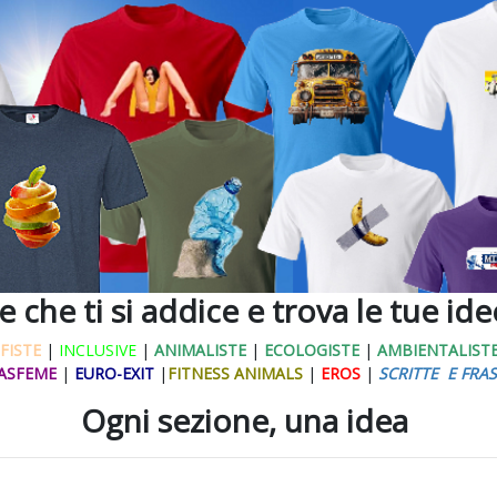
ne che ti si addice e trova le tue id
FISTE
|
INCLUSIVE
|
ANIMALISTE
|
ECOLOGISTE
|
AMBIENTALIST
ASFEME
|
EURO-EXIT
|
FITNESS ANIMALS
|
EROS
|
SCRITTE E FRAS
Ogni sezione, una idea