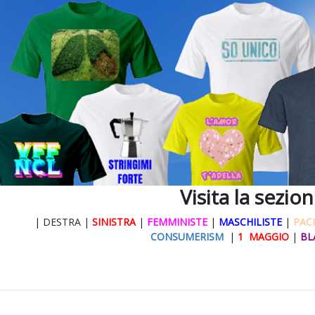
Visita la sezio
| DESTRA |
SINISTRA
|
FEMMINISTE
|
MASCHILISTE
|
PACI
CONSUMERISM
|
1 MAGGIO
|
BL