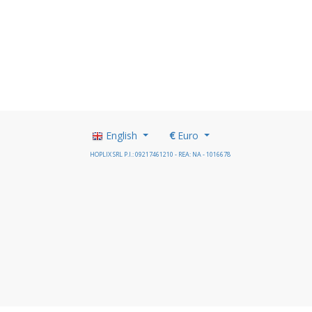
English
€
Euro
HOPLIX SRL P.I.: 09217461210 - REA: NA - 1016678