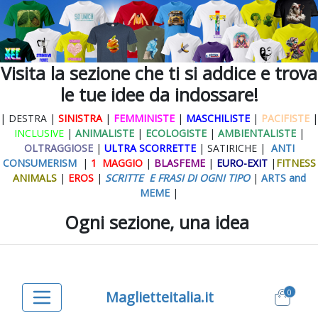
Visita la sezione che ti si addice e trova
le tue idee da indossare!
| DESTRA |
SINISTRA
|
FEMMINISTE
|
MASCHILISTE
|
PACIFISTE
|
INCLUSIVE
|
ANIMALISTE
|
ECOLOGISTE
|
AMBIENTALISTE
|
OLTRAGGIOSE
|
ULTRA SCORRETTE
| SATIRICHE |
ANTI
CONSUMERISM
|
1 MAGGIO
|
BLASFEME
|
EURO-EXIT
|
FITNESS
ANIMALS
|
EROS
|
SCRITTE E FRASI DI OGNI TIPO
|
ARTS and
MEME
|
Ogni sezione, una idea
0
Maglietteitalia.it