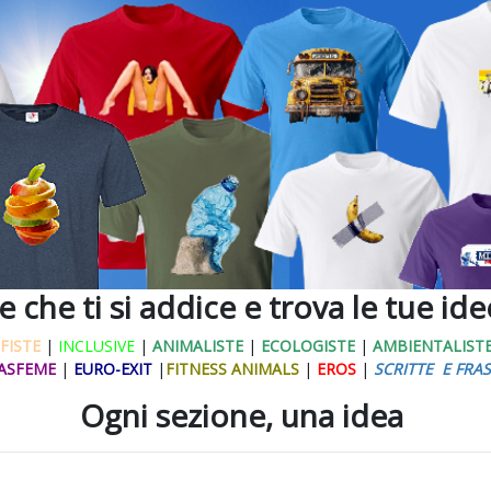
ne che ti si addice e trova le tue id
FISTE
|
INCLUSIVE
|
ANIMALISTE
|
ECOLOGISTE
|
AMBIENTALIST
ASFEME
|
EURO-EXIT
|
FITNESS ANIMALS
|
EROS
|
SCRITTE E FRAS
Ogni sezione, una idea