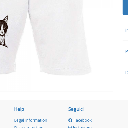
i
P
D
Help
Seguici
Legal Information
Facebook
Data protection
Instagram