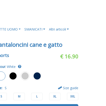
ETTE UOMO
SMANICATI
Altri articoli
antaloncini cane e gatto
orts
€ 16.90
our:
White
e:
S
Size guide
S
M
L
XL
XXL