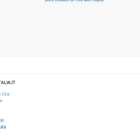
TALIA.IT
a Ora
me
si
uta