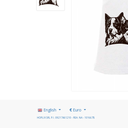
English
€
Euro
HOPLIX SRL P.I.: 09217461210 - REA: NA - 1016678