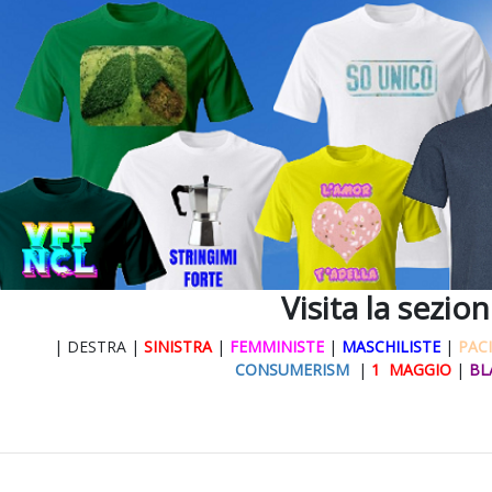
Visita la sezio
| DESTRA |
SINISTRA
|
FEMMINISTE
|
MASCHILISTE
|
PACI
CONSUMERISM
|
1 MAGGIO
|
BL