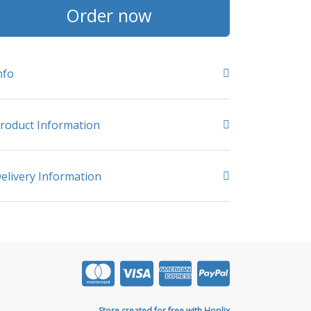
Order now
nfo
roduct Information
elivery Information
Store created for free with Hoplix