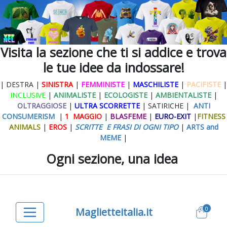
Visita la sezione che ti si addice e trova
le tue idee da indossare!
| DESTRA |
SINISTRA
|
FEMMINISTE
|
MASCHILISTE
|
PACIFISTE
|
INCLUSIVE
|
ANIMALISTE
|
ECOLOGISTE
|
AMBIENTALISTE
|
OLTRAGGIOSE
|
ULTRA SCORRETTE
| SATIRICHE |
ANTI
CONSUMERISM
|
1 MAGGIO
|
BLASFEME
|
EURO-EXIT
|
FITNESS
ANIMALS
|
EROS
|
SCRITTE E FRASI DI OGNI TIPO
|
ARTS and
MEME
|
Ogni sezione, una idea
0
Maglietteitalia.it