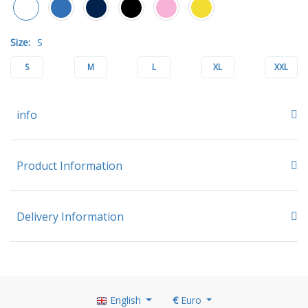
Size:
S
S
M
L
XL
XXL
info
Product Information
Delivery Information
English
€
Euro