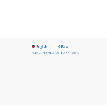
English
€
Euro
HOPLIX SRL P.I.: 09217461210 - REA: NA - 1016678