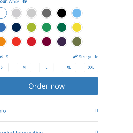
our:
White
e:
S
Size guide
S
M
L
XL
XXL
Order now
nfo
roduct Information