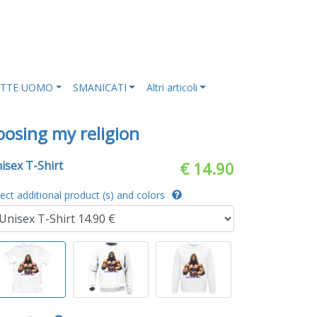
ETTE UOMO
SMANICATI
Altri articoli
oosing my religion
isex T-Shirt
€ 14.90
lect additional product (s) and colors