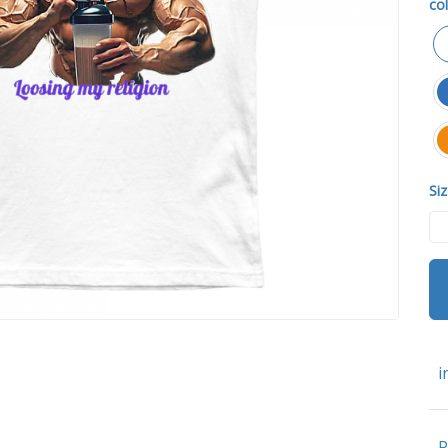
col
Siz
i
P