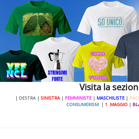
Visita la sezio
| DESTRA |
SINISTRA
|
FEMMINISTE
|
MASCHILISTE
|
PACI
CONSUMERISM
|
1 MAGGIO
|
BL