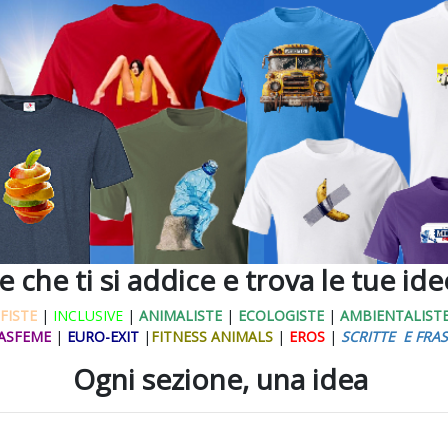
ne che ti si addice e trova le tue id
FISTE
|
INCLUSIVE
|
ANIMALISTE
|
ECOLOGISTE
|
AMBIENTALIST
ASFEME
|
EURO-EXIT
|
FITNESS ANIMALS
|
EROS
|
SCRITTE E FRAS
Ogni sezione, una idea