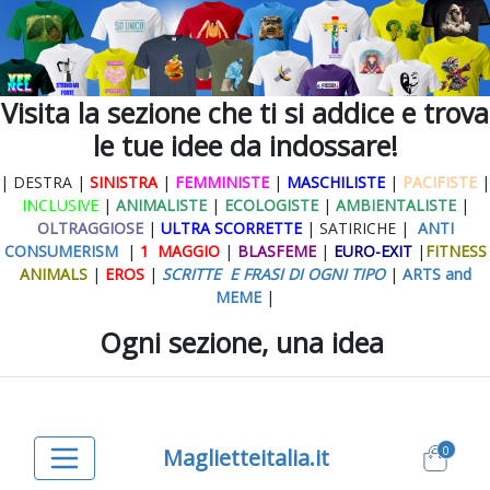
Visita la sezione che ti si addice e trova
le tue idee da indossare!
| DESTRA |
SINISTRA
|
FEMMINISTE
|
MASCHILISTE
|
PACIFISTE
|
INCLUSIVE
|
ANIMALISTE
|
ECOLOGISTE
|
AMBIENTALISTE
|
OLTRAGGIOSE
|
ULTRA SCORRETTE
| SATIRICHE |
ANTI
CONSUMERISM
|
1 MAGGIO
|
BLASFEME
|
EURO-EXIT
|
FITNESS
ANIMALS
|
EROS
|
SCRITTE E FRASI DI OGNI TIPO
|
ARTS and
MEME
|
Ogni sezione, una idea
0
Maglietteitalia.it