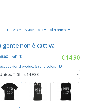
ETTE UOMO
SMANICATI
Altri articoli
a gente non è cattiva
isex T-Shirt
€ 14.90
lect additional product (s) and colors