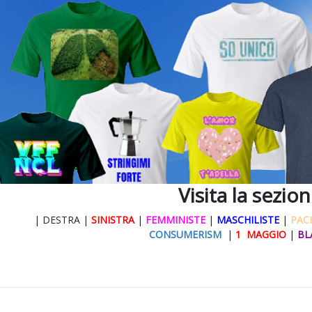
Visita la sezio
| DESTRA |
SINISTRA
|
FEMMINISTE
|
MASCHILISTE
|
PACI
CONSUMERISM
|
1 MAGGIO
|
BL