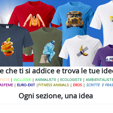
ne che ti si addice e trova le tue id
FISTE
|
INCLUSIVE
|
ANIMALISTE
|
ECOLOGISTE
|
AMBIENTALIST
ASFEME
|
EURO-EXIT
|
FITNESS ANIMALS
|
EROS
|
SCRITTE E FRAS
Ogni sezione, una idea