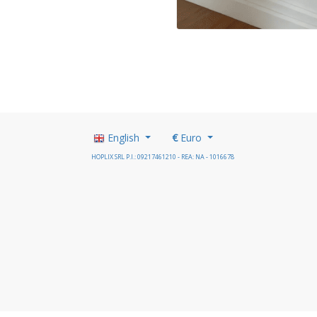
English
€
Euro
HOPLIX SRL P.I.: 09217461210 - REA: NA - 1016678