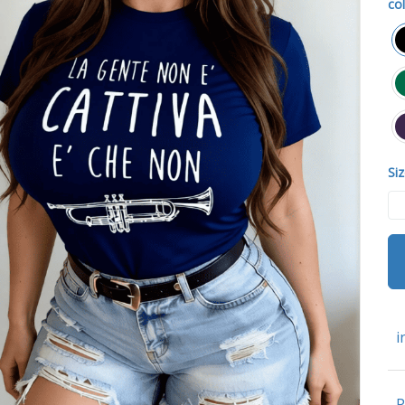
col
Siz
i
P