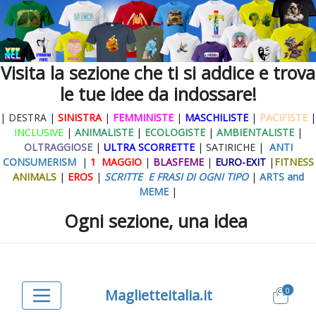
Visita la sezione che ti si addice e trova
le tue idee da indossare!
| DESTRA |
SINISTRA
|
FEMMINISTE
|
MASCHILISTE
|
PACIFISTE
|
INCLUSIVE
|
ANIMALISTE
|
ECOLOGISTE
|
AMBIENTALISTE
|
OLTRAGGIOSE
|
ULTRA SCORRETTE
| SATIRICHE |
ANTI
CONSUMERISM
|
1 MAGGIO
|
BLASFEME
|
EURO-EXIT
|
FITNESS
ANIMALS
|
EROS
|
SCRITTE E FRASI DI OGNI TIPO
|
ARTS and
MEME
|
Ogni sezione, una idea
0
Maglietteitalia.it