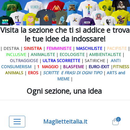
Visita la sezione che ti si addice e trova
le tue idee da indossare!
| DESTRA |
SINISTRA
|
FEMMINISTE
|
MASCHILISTE
|
PACIFISTE
|
INCLUSIVE
|
ANIMALISTE
|
ECOLOGISTE
|
AMBIENTALISTE
|
OLTRAGGIOSE
|
ULTRA SCORRETTE
| SATIRICHE |
ANTI
CONSUMERISM
|
1 MAGGIO
|
BLASFEME
|
EURO-EXIT
|
FITNESS
ANIMALS
|
EROS
|
SCRITTE E FRASI DI OGNI TIPO
|
ARTS and
MEME
|
Ogni sezione, una idea
0
Maglietteitalia.it