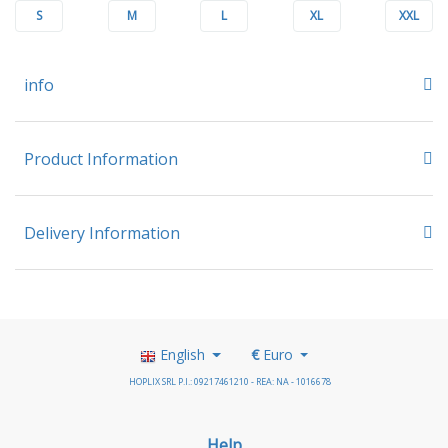
S
M
L
XL
XXL
info
Product Information
Delivery Information
English
€
Euro
HOPLIX SRL P.I.: 09217461210 - REA: NA - 1016678
Help