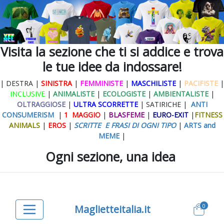
Visita la sezione che ti si addice e trova
le tue idee da indossare!
| DESTRA |
SINISTRA
|
FEMMINISTE
|
MASCHILISTE
|
PACIFISTE
|
INCLUSIVE
|
ANIMALISTE
|
ECOLOGISTE
|
AMBIENTALISTE
|
OLTRAGGIOSE
|
ULTRA SCORRETTE
| SATIRICHE |
ANTI
CONSUMERISM
|
1 MAGGIO
|
BLASFEME
|
EURO-EXIT
|
FITNESS
ANIMALS
|
EROS
|
SCRITTE E FRASI DI OGNI TIPO
|
ARTS and
MEME
|
Ogni sezione, una idea
0
Maglietteitalia.it