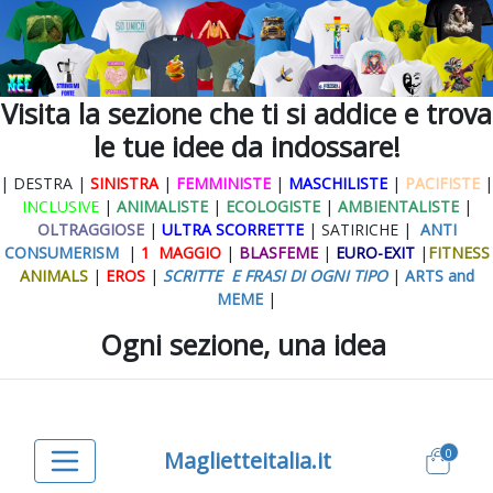
Visita la sezione che ti si addice e trova
le tue idee da indossare!
| DESTRA |
SINISTRA
|
FEMMINISTE
|
MASCHILISTE
|
PACIFISTE
|
INCLUSIVE
|
ANIMALISTE
|
ECOLOGISTE
|
AMBIENTALISTE
|
OLTRAGGIOSE
|
ULTRA SCORRETTE
| SATIRICHE |
ANTI
CONSUMERISM
|
1 MAGGIO
|
BLASFEME
|
EURO-EXIT
|
FITNESS
ANIMALS
|
EROS
|
SCRITTE E FRASI DI OGNI TIPO
|
ARTS and
MEME
|
Ogni sezione, una idea
0
Maglietteitalia.it