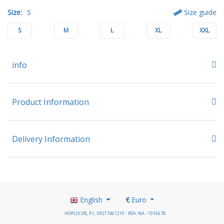
Size:
S
Size guide
S
M
L
XL
XXL
info
Product Information
Delivery Information
English
€
Euro
HOPLIX SRL P.I.: 09217461210 - REA: NA - 1016678