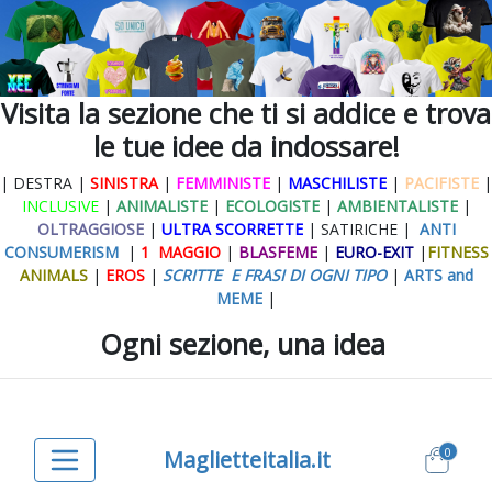
Visita la sezione che ti si addice e trova
le tue idee da indossare!
| DESTRA |
SINISTRA
|
FEMMINISTE
|
MASCHILISTE
|
PACIFISTE
|
INCLUSIVE
|
ANIMALISTE
|
ECOLOGISTE
|
AMBIENTALISTE
|
OLTRAGGIOSE
|
ULTRA SCORRETTE
| SATIRICHE |
ANTI
CONSUMERISM
|
1 MAGGIO
|
BLASFEME
|
EURO-EXIT
|
FITNESS
ANIMALS
|
EROS
|
SCRITTE E FRASI DI OGNI TIPO
|
ARTS and
MEME
|
Ogni sezione, una idea
0
Maglietteitalia.it