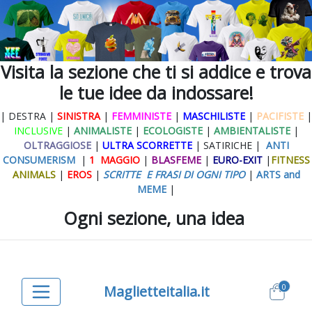
Visita la sezione che ti si addice e trova
le tue idee da indossare!
| DESTRA |
SINISTRA
|
FEMMINISTE
|
MASCHILISTE
|
PACIFISTE
|
INCLUSIVE
|
ANIMALISTE
|
ECOLOGISTE
|
AMBIENTALISTE
|
OLTRAGGIOSE
|
ULTRA SCORRETTE
| SATIRICHE |
ANTI
CONSUMERISM
|
1 MAGGIO
|
BLASFEME
|
EURO-EXIT
|
FITNESS
ANIMALS
|
EROS
|
SCRITTE E FRASI DI OGNI TIPO
|
ARTS and
MEME
|
Ogni sezione, una idea
0
Maglietteitalia.it