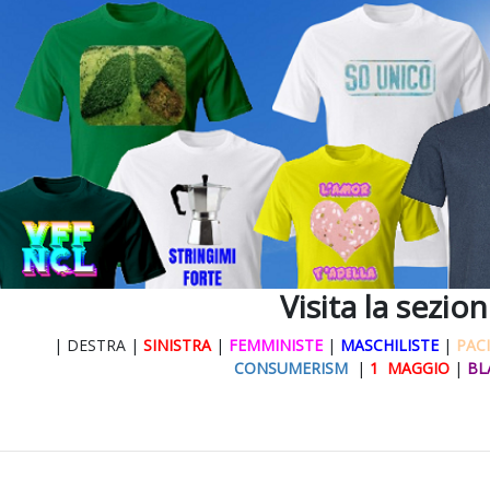
Visita la sezio
| DESTRA |
SINISTRA
|
FEMMINISTE
|
MASCHILISTE
|
PACI
CONSUMERISM
|
1 MAGGIO
|
BL