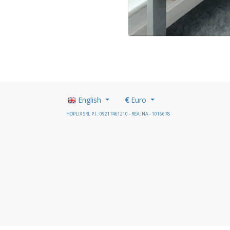
English
€
Euro
HOPLIX SRL P.I.: 09217461210 - REA: NA - 1016678