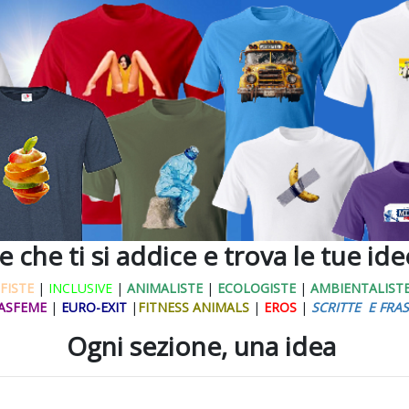
ne che ti si addice e trova le tue id
FISTE
|
INCLUSIVE
|
ANIMALISTE
|
ECOLOGISTE
|
AMBIENTALIST
ASFEME
|
EURO-EXIT
|
FITNESS ANIMALS
|
EROS
|
SCRITTE E FRAS
Ogni sezione, una idea