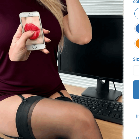
col
Siz
i
P