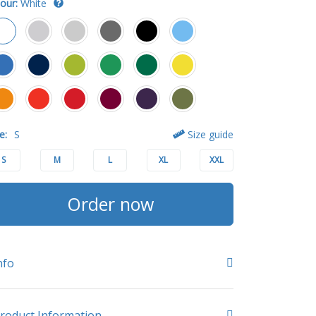
our:
White
e:
S
Size guide
S
M
L
XL
XXL
Order now
nfo
roduct Information