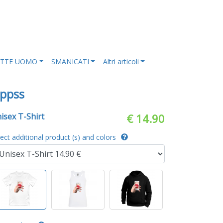
ETTE UOMO
SMANICATI
Altri articoli
ppss
isex T-Shirt
€ 14.90
lect additional product (s) and colors