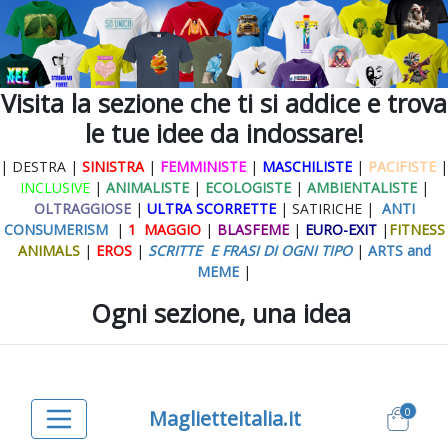
Visita la sezione che ti si addice e trova
le tue idee da indossare!
| DESTRA |
SINISTRA
|
FEMMINISTE
|
MASCHILISTE
|
PACIFISTE
|
INCLUSIVE
|
ANIMALISTE
|
ECOLOGISTE
|
AMBIENTALISTE
|
OLTRAGGIOSE
|
ULTRA SCORRETTE
| SATIRICHE |
ANTI
CONSUMERISM
|
1 MAGGIO
|
BLASFEME
|
EURO-EXIT
|
FITNESS
ANIMALS
|
EROS
|
SCRITTE E FRASI DI OGNI TIPO
|
ARTS and
MEME
|
Ogni sezione, una idea
0
Maglietteitalia.it