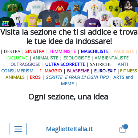
Visita la sezione che ti si addice e trova
le tue idee da indossare!
| DESTRA |
SINISTRA
|
FEMMINISTE
|
MASCHILISTE
|
PACIFISTE
|
INCLUSIVE
|
ANIMALISTE
|
ECOLOGISTE
|
AMBIENTALISTE
|
OLTRAGGIOSE
|
ULTRA SCORRETTE
| SATIRICHE |
ANTI
CONSUMERISM
|
1 MAGGIO
|
BLASFEME
|
EURO-EXIT
|
FITNESS
ANIMALS
|
EROS
|
SCRITTE E FRASI DI OGNI TIPO
|
ARTS and
MEME
|
Ogni sezione, una idea
0
Maglietteitalia.it