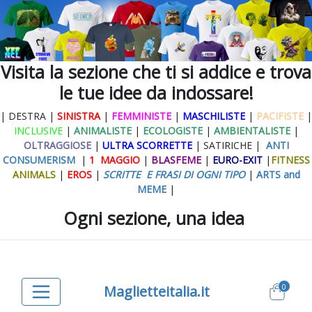
Visita la sezione che ti si addice e trova
le tue idee da indossare!
| DESTRA |
SINISTRA
|
FEMMINISTE
|
MASCHILISTE
|
PACIFISTE
|
INCLUSIVE
|
ANIMALISTE
|
ECOLOGISTE
|
AMBIENTALISTE
|
OLTRAGGIOSE
|
ULTRA SCORRETTE
| SATIRICHE |
ANTI
CONSUMERISM
|
1 MAGGIO
|
BLASFEME
|
EURO-EXIT
|
FITNESS
ANIMALS
|
EROS
|
SCRITTE E FRASI DI OGNI TIPO
|
ARTS and
MEME
|
Ogni sezione, una idea
0
Maglietteitalia.it