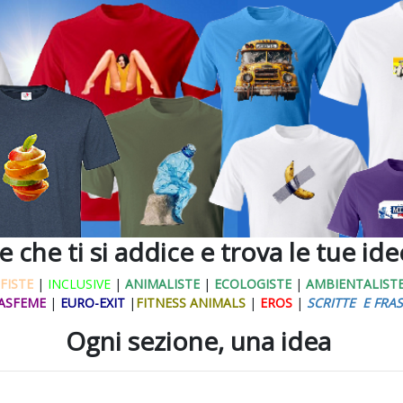
ne che ti si addice e trova le tue id
FISTE
|
INCLUSIVE
|
ANIMALISTE
|
ECOLOGISTE
|
AMBIENTALIST
ASFEME
|
EURO-EXIT
|
FITNESS ANIMALS
|
EROS
|
SCRITTE E FRAS
Ogni sezione, una idea