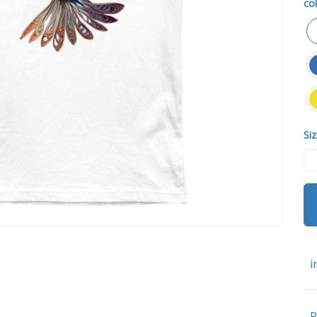
col
Siz
i
P