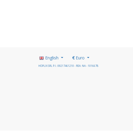
English
€
Euro
HOPLIX SRL P.I.: 09217461210 - REA: NA - 1016678