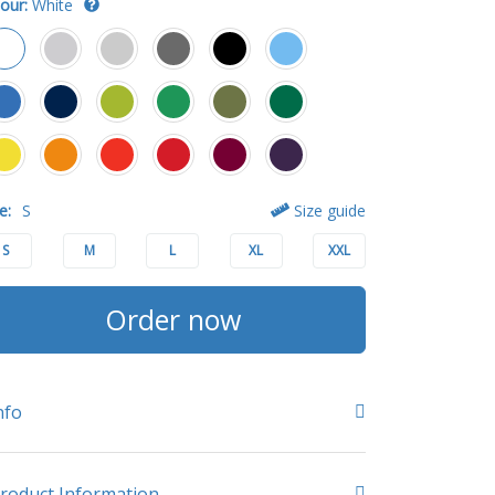
our:
White
e:
S
Size guide
S
M
L
XL
XXL
Order now
nfo
roduct Information