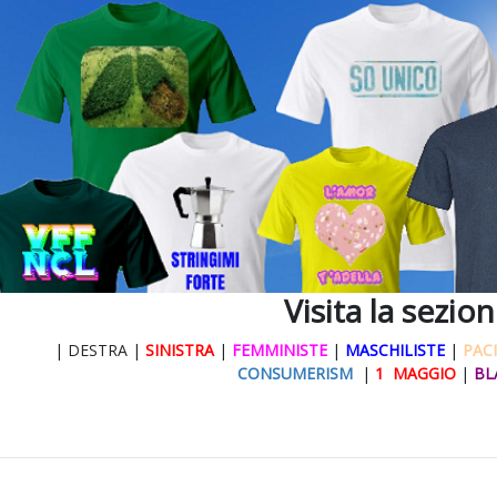
Visita la sezio
| DESTRA |
SINISTRA
|
FEMMINISTE
|
MASCHILISTE
|
PACI
CONSUMERISM
|
1 MAGGIO
|
BL