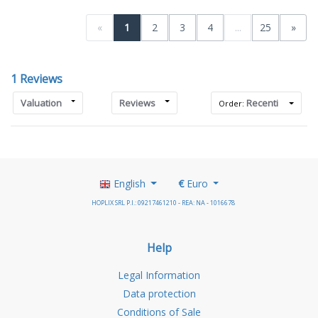
«
1
2
3
4
...
25
»
1 Reviews
Valuation
Reviews
Recenti
Order:
English
€
Euro
HOPLIX SRL P.I.: 09217461210 - REA: NA - 1016678
Help
Legal Information
Data protection
Conditions of Sale