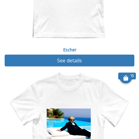
Escher
See details
€ 14.90