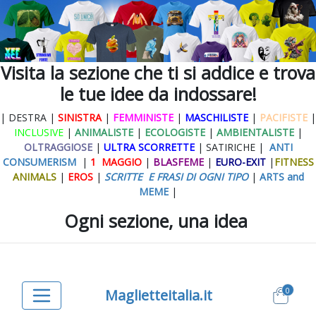
Visita la sezione che ti si addice e trova
le tue idee da indossare!
| DESTRA |
SINISTRA
|
FEMMINISTE
|
MASCHILISTE
|
PACIFISTE
|
INCLUSIVE
|
ANIMALISTE
|
ECOLOGISTE
|
AMBIENTALISTE
|
OLTRAGGIOSE
|
ULTRA SCORRETTE
| SATIRICHE |
ANTI
CONSUMERISM
|
1 MAGGIO
|
BLASFEME
|
EURO-EXIT
|
FITNESS
ANIMALS
|
EROS
|
SCRITTE E FRASI DI OGNI TIPO
|
ARTS and
MEME
|
Ogni sezione, una idea
0
Maglietteitalia.it