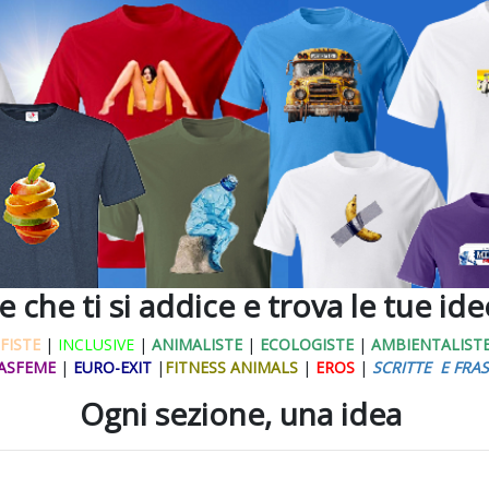
ne che ti si addice e trova le tue id
FISTE
|
INCLUSIVE
|
ANIMALISTE
|
ECOLOGISTE
|
AMBIENTALIST
ASFEME
|
EURO-EXIT
|
FITNESS ANIMALS
|
EROS
|
SCRITTE E FRAS
Ogni sezione, una idea