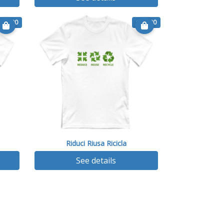
€ 14.90
€ 14.90
a
Riduci Riusa Ricicla
See details