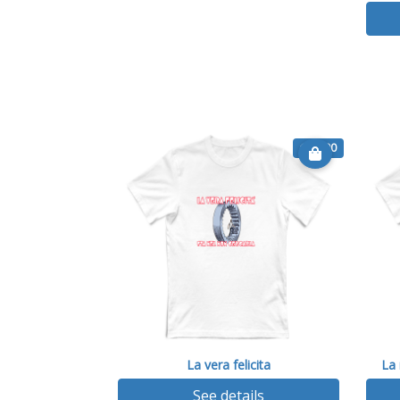
€ 14.90
La vera felicita
La
See details