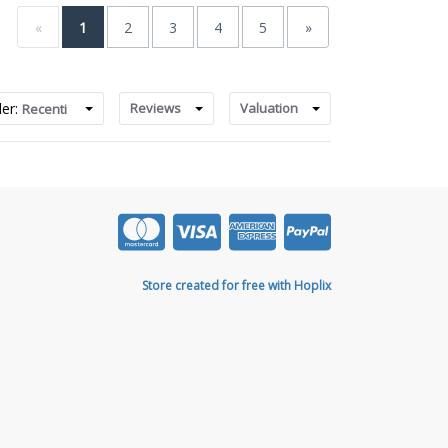
«
1
2
3
4
5
»
der:
Reviews
Valuation
Recenti
Store created for free with Hoplix