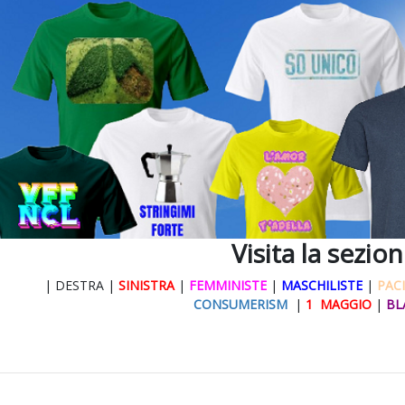
Visita la sezio
| DESTRA |
SINISTRA
|
FEMMINISTE
|
MASCHILISTE
|
PACI
CONSUMERISM
|
1 MAGGIO
|
BL