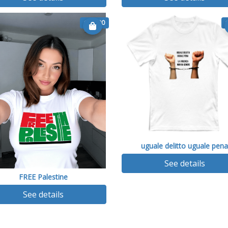
€ 14.90
uguale delitto uguale pen
See details
FREE Palestine
See details