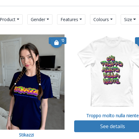
Product
Gender
Features
Colours
Size
€ 14.90
Troppo molto nulla niente
See details
Stikazzi