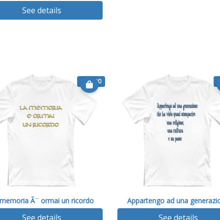
See details
€ 14.90
 memoria Ã¨ ormai un ricordo
Appartengo ad una generazi
See details
See details