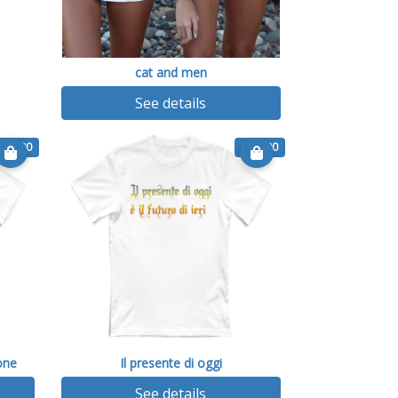
cat and men
See details
€ 14.90
€ 14.90
one
Il presente di oggi
See details