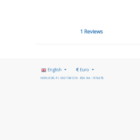
1 Reviews
English
€
Euro
HOPLIX SRL P.I.: 09217461210 - REA: NA - 1016678