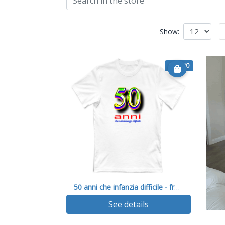
Show:
€ 14.90
50 anni che infanzia difficile - fronte retro
See details