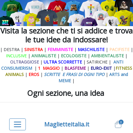
Visita la sezione che ti si addice e trova
le tue idee da indossare!
| DESTRA |
SINISTRA
|
FEMMINISTE
|
MASCHILISTE
|
PACIFISTE
|
INCLUSIVE
|
ANIMALISTE
|
ECOLOGISTE
|
AMBIENTALISTE
|
OLTRAGGIOSE
|
ULTRA SCORRETTE
| SATIRICHE |
ANTI
CONSUMERISM
|
1 MAGGIO
|
BLASFEME
|
EURO-EXIT
|
FITNESS
ANIMALS
|
EROS
|
SCRITTE E FRASI DI OGNI TIPO
|
ARTS and
MEME
|
Ogni sezione, una idea
0
Maglietteitalia.it