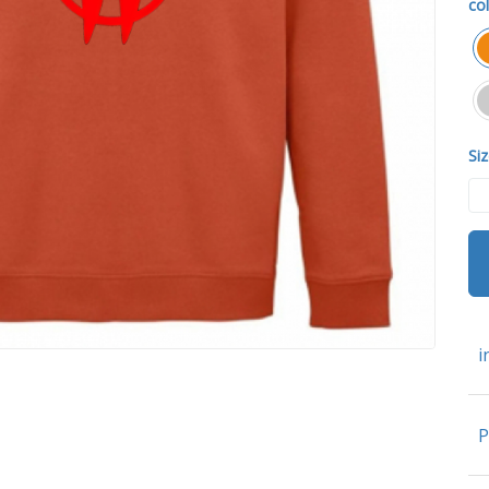
col
Siz
i
P