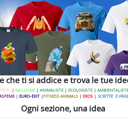
ne che ti si addice e trova le tue id
FISTE
|
INCLUSIVE
|
ANIMALISTE
|
ECOLOGISTE
|
AMBIENTALIST
ASFEME
|
EURO-EXIT
|
FITNESS ANIMALS
|
EROS
|
SCRITTE E FRAS
Ogni sezione, una idea