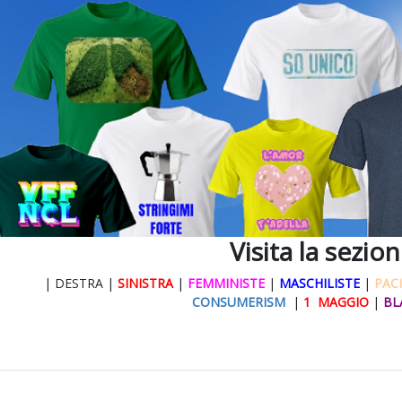
Visita la sezio
| DESTRA |
SINISTRA
|
FEMMINISTE
|
MASCHILISTE
|
PACI
CONSUMERISM
|
1 MAGGIO
|
BL