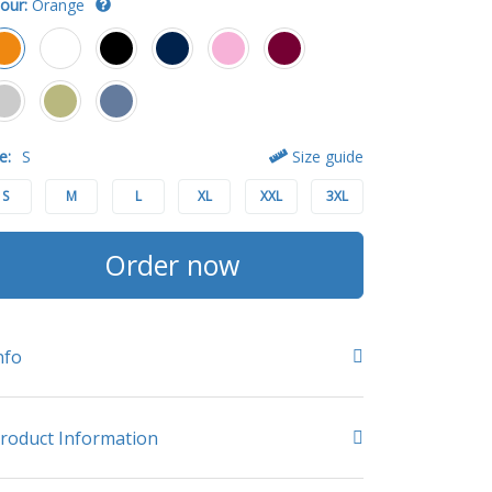
our:
Orange
e:
S
Size guide
S
M
L
XL
XXL
3XL
Order now
nfo
roduct Information