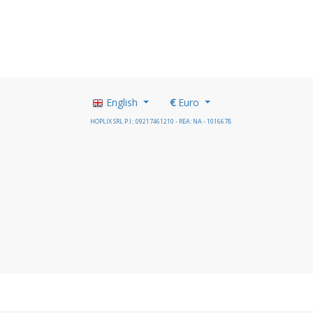
English
€
Euro
HOPLIX SRL P.I.: 09217461210 - REA: NA - 1016678