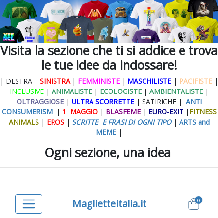
Visita la sezione che ti si addice e trova
le tue idee da indossare!
| DESTRA |
SINISTRA
|
FEMMINISTE
|
MASCHILISTE
|
PACIFISTE
|
INCLUSIVE
|
ANIMALISTE
|
ECOLOGISTE
|
AMBIENTALISTE
|
OLTRAGGIOSE
|
ULTRA SCORRETTE
| SATIRICHE |
ANTI
CONSUMERISM
|
1 MAGGIO
|
BLASFEME
|
EURO-EXIT
|
FITNESS
ANIMALS
|
EROS
|
SCRITTE E FRASI DI OGNI TIPO
|
ARTS and
MEME
|
Ogni sezione, una idea
0
Maglietteitalia.it