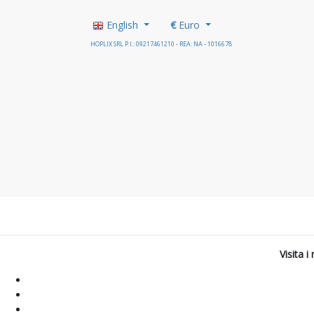
English
€
Euro
HOPLIX SRL P.I.: 09217461210 - REA: NA - 1016678
Visita 