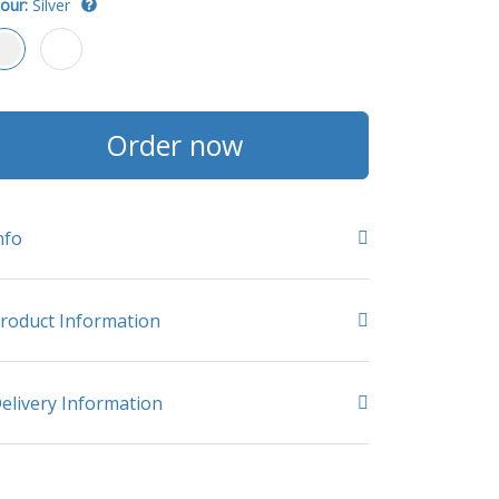
our:
Silver
Order now
nfo
roduct Information
elivery Information