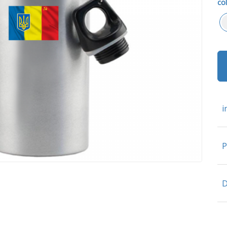
col
i
P
D