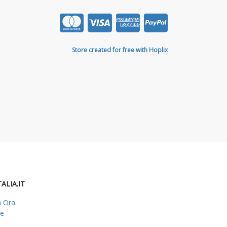
Store created for free with Hoplix
TALIA.IT
a Ora
me