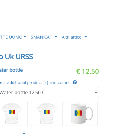
ETTE UOMO
SMANICATI
Altri articoli
o Uk URSS
ter bottle
€ 12.50
lect additional product (s) and colors