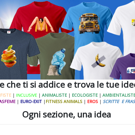
ne che ti si addice e trova le tue id
FISTE
|
INCLUSIVE
|
ANIMALISTE
|
ECOLOGISTE
|
AMBIENTALIST
ASFEME
|
EURO-EXIT
|
FITNESS ANIMALS
|
EROS
|
SCRITTE E FRAS
Ogni sezione, una idea