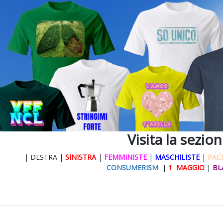
Visita la sezio
| DESTRA |
SINISTRA
|
FEMMINISTE
|
MASCHILISTE
|
PACI
CONSUMERISM
|
1 MAGGIO
|
BL