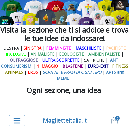
Visita la sezione che ti si addice e trova
le tue idee da indossare!
| DESTRA |
SINISTRA
|
FEMMINISTE
|
MASCHILISTE
|
PACIFISTE
|
INCLUSIVE
|
ANIMALISTE
|
ECOLOGISTE
|
AMBIENTALISTE
|
OLTRAGGIOSE
|
ULTRA SCORRETTE
| SATIRICHE |
ANTI
CONSUMERISM
|
1 MAGGIO
|
BLASFEME
|
EURO-EXIT
|
FITNESS
ANIMALS
|
EROS
|
SCRITTE E FRASI DI OGNI TIPO
|
ARTS and
MEME
|
Ogni sezione, una idea
0
Maglietteitalia.it