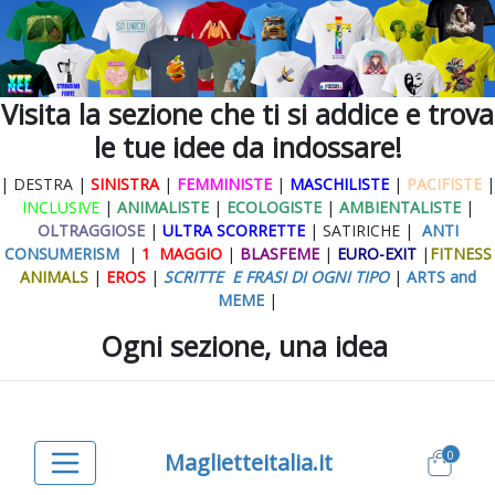
Visita la sezione che ti si addice e trova
le tue idee da indossare!
| DESTRA |
SINISTRA
|
FEMMINISTE
|
MASCHILISTE
|
PACIFISTE
|
INCLUSIVE
|
ANIMALISTE
|
ECOLOGISTE
|
AMBIENTALISTE
|
OLTRAGGIOSE
|
ULTRA SCORRETTE
| SATIRICHE |
ANTI
CONSUMERISM
|
1 MAGGIO
|
BLASFEME
|
EURO-EXIT
|
FITNESS
ANIMALS
|
EROS
|
SCRITTE E FRASI DI OGNI TIPO
|
ARTS and
MEME
|
Ogni sezione, una idea
0
Maglietteitalia.it