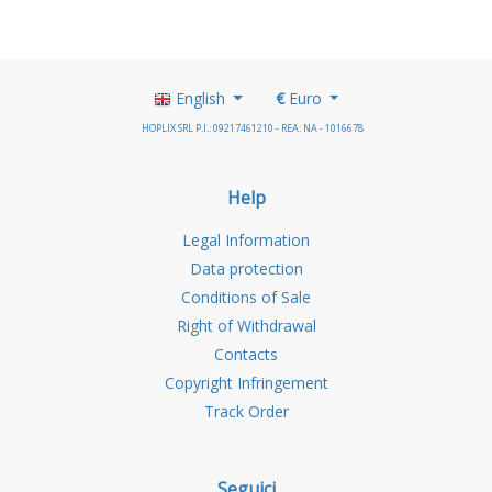
English
€
Euro
HOPLIX SRL P.I.: 09217461210 - REA: NA - 1016678
Help
Legal Information
Data protection
Conditions of Sale
Right of Withdrawal
Contacts
Copyright Infringement
Track Order
Seguici