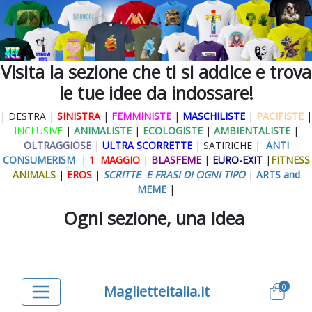
Visita la sezione che ti si addice e trova
le tue idee da indossare!
| DESTRA |
SINISTRA
|
FEMMINISTE
|
MASCHILISTE
|
PACIFISTE
|
INCLUSIVE
|
ANIMALISTE
|
ECOLOGISTE
|
AMBIENTALISTE
|
OLTRAGGIOSE
|
ULTRA SCORRETTE
| SATIRICHE |
ANTI
CONSUMERISM
|
1 MAGGIO
|
BLASFEME
|
EURO-EXIT
|
FITNESS
ANIMALS
|
EROS
|
SCRITTE E FRASI DI OGNI TIPO
|
ARTS and
MEME
|
Ogni sezione, una idea
0
Maglietteitalia.it