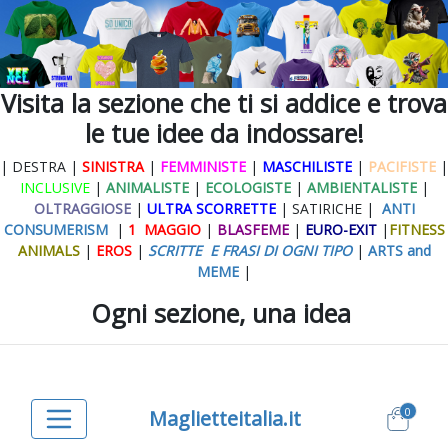
Visita la sezione che ti si addice e trova
le tue idee da indossare!
| DESTRA |
SINISTRA
|
FEMMINISTE
|
MASCHILISTE
|
PACIFISTE
|
INCLUSIVE
|
ANIMALISTE
|
ECOLOGISTE
|
AMBIENTALISTE
|
OLTRAGGIOSE
|
ULTRA SCORRETTE
| SATIRICHE |
ANTI
CONSUMERISM
|
1 MAGGIO
|
BLASFEME
|
EURO-EXIT
|
FITNESS
ANIMALS
|
EROS
|
SCRITTE E FRASI DI OGNI TIPO
|
ARTS and
MEME
|
Ogni sezione, una idea
0
Maglietteitalia.it